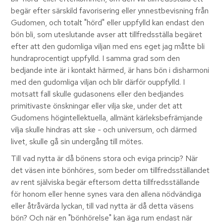
begär efter särskild favorisering eller ynnestbevisning från
Gudomen, och totalt "hörd" eller uppfylld kan endast den
bön bli, som uteslutande avser att tillfredsställa begäret
efter att den gudomliga viljan med ens eget jag måtte bli
hundraprocentigt uppfylld. I samma grad som den
bedjande inte är i kontakt härmed, är hans bön i disharmoni
med den gudomliga viljan och blir därför ouppfylld. I
motsatt fall skulle gudasonens eller den bedjandes
primitivaste önskningar eller vilja ske, under det att
Gudomens högintellektuella, allmänt kärleksbefrämjande
vilja skulle hindras att ske - och universum, och därmed
livet, skulle gå sin undergång till mötes.
Till vad nytta är då bönens stora och eviga princip? När
det väsen inte bönhöres, som beder om tillfredsställandet
av rent själviska begär eftersom detta tillfredsställande
för honom eller henne synes vara den allena nödvändiga
eller åtråvärda lyckan, till vad nytta är då detta väsens
bön? Och när en "bönhörelse" kan äga rum endast när