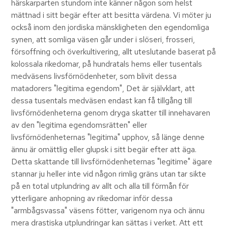
härskarparten stundom inte känner någon som helst
mättnad i sitt begär efter att besitta värdena. Vi möter ju
också inom den jordiska mänskligheten den egendomliga
synen, att somliga väsen går under i slöseri, frosseri,
försoffning och överkultivering, allt uteslutande baserat på
kolossala rikedomar, på hundratals hems eller tusentals
medväsens livsförnödenheter, som blivit dessa
matadorers "legitima egendom", Det är självklart, att
dessa tusentals medväsen endast kan få tillgång till
livsförnödenheterna genom dryga skatter till innehavaren
av den "legitima egendomsrätten" eller
livsförnödenheternas "legitima" upphov, så länge denne
ännu är omättlig eller glupsk i sitt begär efter att äga.
Detta skattande till livsförnödenheternas "legitime" ägare
stannar ju heller inte vid någon rimlig gräns utan tar sikte
på en total utplundring av allt och alla till förmån för
ytterligare anhopning av rikedomar inför dessa
"armbågsvassa" väsens fötter, varigenom nya och ännu
mera drastiska utplundringar kan sättas i verket. Att ett