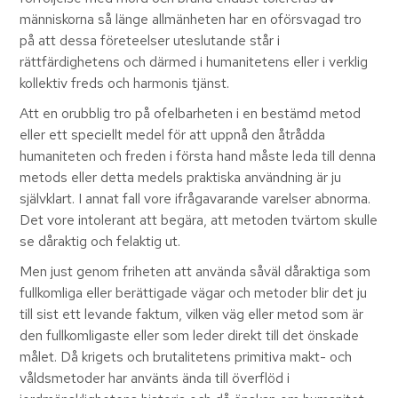
människorna så länge allmänheten har en oförsvagad tro
på att dessa företeelser uteslutande står i
rättfärdighetens och därmed i humanitetens eller i verklig
kollektiv freds och harmonis tjänst.
Att en orubblig tro på ofelbarheten i en bestämd metod
eller ett speciellt medel för att uppnå den åtrådda
humaniteten och freden i första hand måste leda till denna
metods eller detta medels praktiska användning är ju
självklart. I annat fall vore ifrågavarande varelser abnorma.
Det vore intolerant att begära, att metoden tvärtom skulle
se dåraktig och felaktig ut.
Men just genom friheten att använda såväl dåraktiga som
fullkomliga eller berättigade vägar och metoder blir det ju
till sist ett levande faktum, vilken väg eller metod som är
den fullkomligaste eller som leder direkt till det önskade
målet. Då krigets och brutalitetens primitiva makt- och
våldsmetoder har använts ända till överflöd i