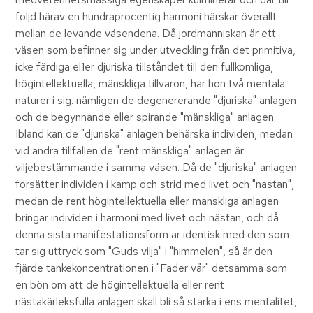
följd härav en hundraprocentig harmoni härskar överallt
mellan de levande väsendena. Då jordmänniskan är ett
väsen som befinner sig under utveckling från det primitiva,
icke färdiga el1er djuriska tillståndet till den fullkomliga,
högintellektuella, mänskliga tillvaron, har hon två mentala
naturer i sig. nämligen de degenererande "djuriska" anlagen
och de begynnande eller spirande "mänskliga" anlagen.
Ibland kan de "djuriska" anlagen behärska individen, medan
vid andra tillfällen de "rent mänskliga" anlagen är
viljebestämmande i samma väsen. Då de "djuriska" anlagen
försätter individen i kamp och strid med livet och "nästan",
medan de rent högintellektuella eller mänskliga anlagen
bringar individen i harmoni med livet och nästan, och då
denna sista manifestationsform är identisk med den som
tar sig uttryck som "Guds vilja" i "himmelen", så är den
fjärde tankekoncentrationen i "Fader vår" detsamma som
en bön om att de högintellektuella eller rent
nästakärleksfulla anlagen skall bli så starka i ens mentalitet,