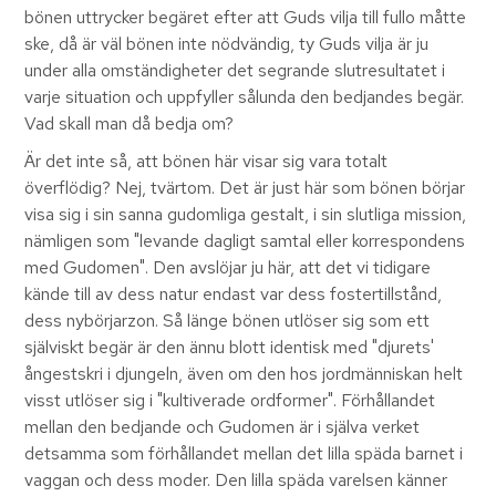
bönen uttrycker begäret efter att Guds vilja till fullo måtte
ske, då är väl bönen inte nödvändig, ty Guds vilja är ju
under alla omständigheter det segrande slutresultatet i
varje situation och uppfyller sålunda den bedjandes begär.
Vad skall man då bedja om?
Är det inte så, att bönen här visar sig vara totalt
överflödig? Nej, tvärtom. Det är just här som bönen börjar
visa sig i sin sanna gudomliga gestalt, i sin slutliga mission,
nämligen som "levande dagligt samtal eller korrespondens
med Gudomen". Den avslöjar ju här, att det vi tidigare
kände till av dess natur endast var dess fostertillstånd,
dess nybörjarzon. Så länge bönen utlöser sig som ett
själviskt begär är den ännu blott identisk med "djurets'
ångestskri i djungeln, även om den hos jordmänniskan helt
visst utlöser sig i "kultiverade ordformer". Förhållandet
mellan den bedjande och Gudomen är i själva verket
detsamma som förhållandet mellan det lilla späda barnet i
vaggan och dess moder. Den lilla späda varelsen känner