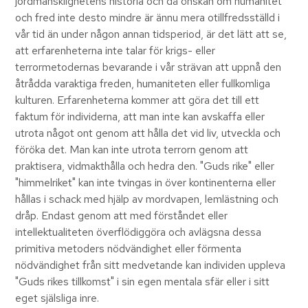
jordmänsklighetens historia och då önskan om humanitet
och fred inte desto mindre är ännu mera otillfredsställd i
vår tid än under någon annan tidsperiod, är det lätt att se,
att erfarenheterna inte talar för krigs- eller
terrormetodernas bevarande i vår strävan att uppnå den
åtrådda varaktiga freden, humaniteten eller fullkomliga
kulturen. Erfarenheterna kommer att göra det till ett
faktum för individerna, att man inte kan avskaffa eller
utrota något ont genom att hålla det vid liv, utveckla och
föröka det. Man kan inte utrota terrorn genom att
praktisera, vidmakthålla och hedra den. "Guds rike" eller
"himmelriket" kan inte tvingas in över kontinenterna eller
hållas i schack med hjälp av mordvapen, lemlästning och
dråp. Endast genom att med förståndet eller
intellektualiteten överflödiggöra och avlägsna dessa
primitiva metoders nödvändighet eller förmenta
nödvändighet från sitt medvetande kan individen uppleva
"Guds rikes tillkomst" i sin egen mentala sfär eller i sitt
eget själsliga inre.