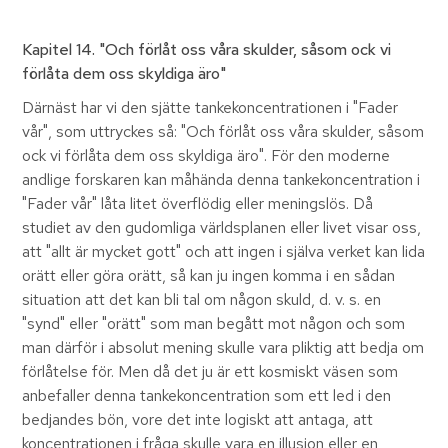
Kapitel 14
. "Och förlåt oss våra skulder, såsom ock vi
förlåta dem oss skyldiga äro"
Därnäst har vi den sjätte tankekoncentrationen i "Fader
vår", som uttryckes så: "Och förlåt oss våra skulder, såsom
ock vi förlåta dem oss skyldiga äro". För den moderne
andlige forskaren kan måhända denna tankekoncentration i
"Fader vår" låta litet överflödig eller meningslös. Då
studiet av den gudomliga världsplanen eller livet visar oss,
att "allt är mycket gott" och att ingen i själva verket kan lida
orätt eller göra orätt, så kan ju ingen komma i en sådan
situation att det kan bli tal om någon skuld, d. v. s. en
"synd" eller "orätt" som man begått mot någon och som
man därför i absolut mening skulle vara pliktig att bedja om
förlåtelse för. Men då det ju är ett kosmiskt väsen som
anbefaller denna tankekoncentration som ett led i den
bedjandes bön, vore det inte logiskt att antaga, att
koncentrationen i fråga skulle vara en illusion eller en