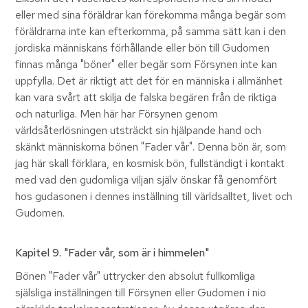
eller med sina föräldrar kan förekomma många begär som
föräldrarna inte kan efterkomma, på samma sätt kan i den
jordiska människans förhållande eller bön till Gudomen
finnas många "böner" eller begär som Försynen inte kan
uppfylla. Det är riktigt att det för en människa i allmänhet
kan vara svårt att skilja de falska begären från de riktiga
och naturliga. Men här har Försynen genom
världsåterlösningen utsträckt sin hjälpande hand och
skänkt människorna bönen "Fader vår". Denna bön är, som
jag här skall förklara, en kosmisk bön, fullständigt i kontakt
med vad den gudomliga viljan själv önskar få genomfört
hos gudasonen i dennes inställning till världsalltet, livet och
Gudomen.
Kapitel 9
. "Fader vår, som är i himmelen"
Bönen "Fader vår" uttrycker den absolut fullkomliga
själsliga inställningen till Försynen eller Gudomen i nio