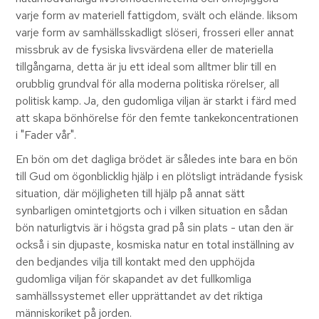
varje form av materiell fattigdom, svält och elände. liksom
varje form av samhällsskadligt slöseri, frosseri eller annat
missbruk av de fysiska livsvärdena eller de materiella
tillgångarna, detta är ju ett ideal som alltmer blir till en
orubblig grundval för alla moderna politiska rörelser, all
politisk kamp. Ja, den gudomliga viljan är starkt i färd med
att skapa bönhörelse för den femte tankekoncentrationen
i "Fader vår".
En bön om det dagliga brödet är således inte bara en bön
till Gud om ögonblicklig hjälp i en plötsligt inträdande fysisk
situation, där möjligheten till hjälp på annat sätt
synbarligen omintetgjorts och i vilken situation en sådan
bön naturligtvis är i högsta grad på sin plats - utan den är
också i sin djupaste, kosmiska natur en total inställning av
den bedjandes vilja till kontakt med den upphöjda
gudomliga viljan för skapandet av det fullkomliga
samhällssystemet eller upprättandet av det riktiga
människoriket på jorden.