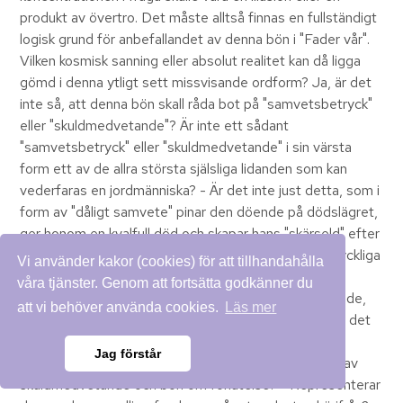
produkt av övertro. Det måste alltså finnas en fullständigt
logisk grund för anbefallandet av denna bön i "Fader vår".
Vilken kosmisk sanning eller absolut realitet kan då ligga
gömd i denna ytligt sett missvisande ordform? Ja, är det
inte så, att denna bön skall råda bot på "samvetsbetryck"
eller "skuldmedvetande"? Är inte ett sådant
"samvetsbetryck" eller "skuldmedvetande" i sin värsta
form ett av de allra största själsliga lidanden som kan
vederfaras en jordmänniska? - Är det inte just detta, som i
form av "dåligt samvete" pinar den döende på dödslägret,
ger honom en kvalfull död och skapar hans "skärseld" efter
döden? - Kan inte samma "dåliga samvete" skapa olyckliga
Vi använder kakor (cookies) för att tillhandahålla
tillstånd på många andra av livets områden, såsom i
våra tjänster. Genom att fortsätta godkänner du
äktenskapet, i vänskapen, i förhållandet till överordnade,
att vi behöver använda cookies.
Läs mer
underordnade och likställda? Ja, kort sagt, ödelägger det
inte individens alla eljest lyckliga och harmoniska
Jag förstår
förhållanden till nästan, om det inte får utlopp i form av
skuldmedvetande och bön om förlåtelse? - Representerar