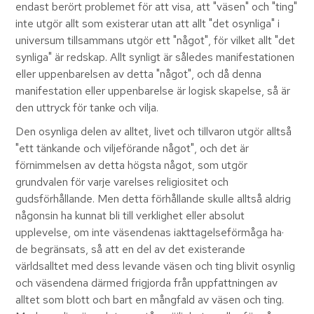
endast berört problemet för att visa, att "väsen" och "ting"
inte utgör allt som existerar utan att allt "det osynliga" i
universum tillsammans utgör ett "något", för vilket allt "det
synliga" är redskap. Allt synligt är således manifestationen
eller uppenbarelsen av detta "något", och då denna
manifestation eller uppenbarelse är logisk skapelse, så är
den uttryck för tanke och vilja.
Den osynliga delen av alltet, livet och tillvaron utgör alltså
"ett tänkande och viljeförande något", och det är
förnimmelsen av detta högsta något, som utgör
grundvalen för varje varelses religiositet och
gudsförhållande. Men detta förhållande skulle alltså aldrig
någonsin ha kunnat bli till verklighet eller absolut
upplevelse, om inte väsendenas iakttagelseförmåga ha·
de begränsats, så att en del av det existerande
världsalltet med dess levande väsen och ting blivit osynlig
och väsendena därmed frigjorda från uppfattningen av
alltet som blott och bart en mångfald av väsen och ting.