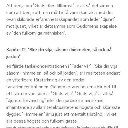
Att bedja om "Guds rikes tillkomst" är alltså detsamma
som att bedja att man måtte få vara i kontakt med det
ovan skildrade erfarenhetsskapandet som leder "djuret"
mot ljuset, vilket är detsamma som Gudomens skapelse
av "den fullkomliga människan".
Kapitel 12
. "Ske din vilja, såsom i himmelen, så ock på
jorden"
en fjärde tankekoncentrationen i "Fader vår", "Ske din vilja,
såsom i himmelen, så ock på jorden", är i realiteten endast
en ytterligare förstärkning av den tredje
tankekoncentrationen. Genom erfarenheterna blir det till
ett faktum vad som är "Guds vilja". "Guds vilja" är alltså
"djurets förvandling" eller den jordiska människans
inhämtande av alla intellektualitetens högsta och skönaste
dygder. "Himmelen" är ju just ett mentalt tillstånd, i vilket
alla dessa högsta och fullkomligaste
medvetenhetsmässiga egenskaper kulminerar och där till