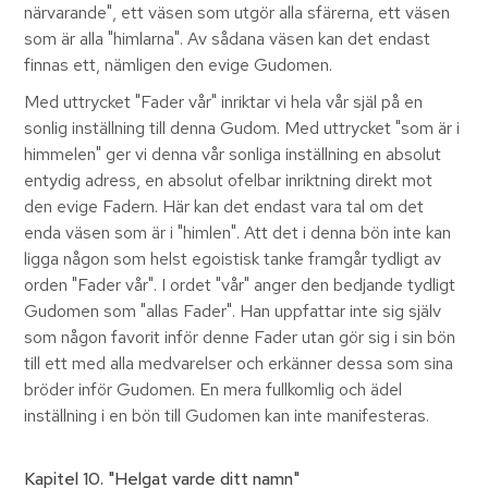
närvarande", ett väsen som utgör alla sfärerna, ett väsen
som är alla "himlarna". Av sådana väsen kan det endast
finnas ett, nämligen den evige Gudomen.
Med uttrycket "Fader vår" inriktar vi hela vår själ på en
sonlig inställning till denna Gudom. Med uttrycket "som är i
himmelen" ger vi denna vår sonliga inställning en absolut
entydig adress, en absolut ofelbar inriktning direkt mot
den evige Fadern. Här kan det endast vara tal om det
enda väsen som är i "himlen". Att det i denna bön inte kan
ligga någon som helst egoistisk tanke framgår tydligt av
orden "Fader vår". I ordet "vår" anger den bedjande tydligt
Gudomen som "allas Fader". Han uppfattar inte sig själv
som någon favorit inför denne Fader utan gör sig i sin bön
till ett med alla medvarelser och erkänner dessa som sina
bröder inför Gudomen. En mera fullkomlig och ädel
inställning i en bön till Gudomen kan inte manifesteras.
Kapitel 10
. "Helgat varde ditt namn"