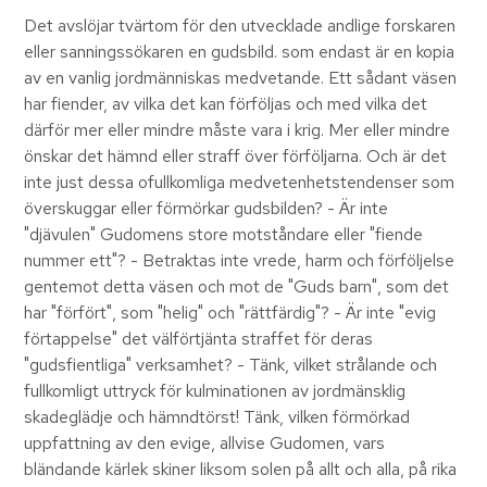
Det avslöjar tvärtom för den utvecklade andlige forskaren
eller sanningssökaren en gudsbild. som endast är en kopia
av en vanlig jordmänniskas medvetande. Ett sådant väsen
har fiender, av vilka det kan förföljas och med vilka det
därför mer eller mindre måste vara i krig. Mer eller mindre
önskar det hämnd eller straff över förföljarna. Och är det
inte just dessa ofullkomliga medvetenhetstendenser som
överskuggar eller förmörkar gudsbilden? - Är inte
"djävulen" Gudomens store motståndare eller "fiende
nummer ett"? - Betraktas inte vrede, harm och förföljelse
gentemot detta väsen och mot de "Guds barn", som det
har "förfört", som "helig" och "rättfärdig"? - Är inte "evig
förtappelse" det välförtjänta straffet för deras
"gudsfientliga" verksamhet? - Tänk, vilket strålande och
fullkomligt uttryck för kulminationen av jordmänsklig
skadeglädje och hämndtörst! Tänk, vilken förmörkad
uppfattning av den evige, allvise Gudomen, vars
bländande kärlek skiner liksom solen på allt och alla, på rika