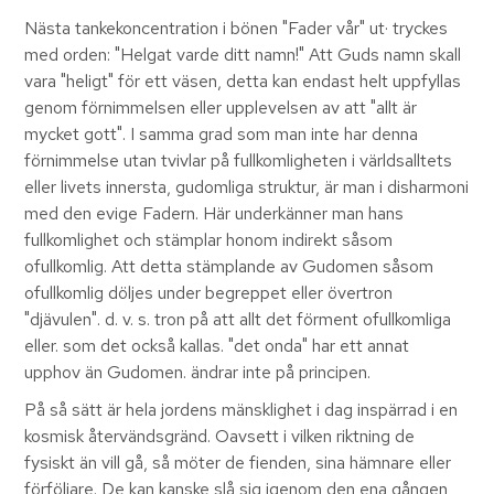
Nästa tankekoncentration i bönen "Fader vår" ut· tryckes
med orden: "Helgat varde ditt namn!" Att Guds namn skall
vara "heligt" för ett väsen, detta kan endast helt uppfyllas
genom förnimmelsen eller upplevelsen av att "allt är
mycket gott". I samma grad som man inte har denna
förnimmelse utan tvivlar på fullkomligheten i världsalltets
eller livets innersta, gudomliga struktur, är man i disharmoni
med den evige Fadern. Här underkänner man hans
fullkomlighet och stämplar honom indirekt såsom
ofullkomlig. Att detta stämplande av Gudomen såsom
ofullkomlig döljes under begreppet eller övertron
"djävulen". d. v. s. tron på att allt det förment ofullkomliga
eller. som det också kallas. "det onda" har ett annat
upphov än Gudomen. ändrar inte på principen.
På så sätt är hela jordens mänsklighet i dag inspärrad i en
kosmisk återvändsgränd. Oavsett i vilken riktning de
fysiskt än vill gå, så möter de fienden, sina hämnare eller
förföljare. De kan kanske slå sig igenom den ena gången