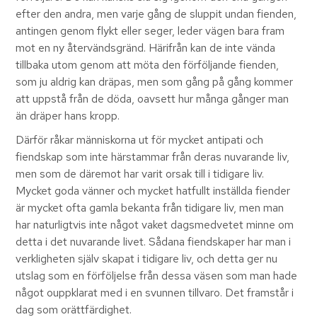
efter den andra, men varje gång de sluppit undan fienden,
antingen genom flykt eller seger, leder vägen bara fram
mot en ny återvändsgränd. Härifrån kan de inte vända
tillbaka utom genom att möta den förföljande fienden,
som ju aldrig kan dräpas, men som gång på gång kommer
att uppstå från de döda, oavsett hur många gånger man
än dräper hans kropp.
Därför råkar människorna ut för mycket antipati och
fiendskap som inte härstammar från deras nuvarande liv,
men som de däremot har varit orsak till i tidigare liv.
Mycket goda vänner och mycket hatfullt inställda fiender
är mycket ofta gamla bekanta från tidigare liv, men man
har naturligtvis inte något vaket dagsmedvetet minne om
detta i det nuvarande livet. Sådana fiendskaper har man i
verkligheten själv skapat i tidigare liv, och detta ger nu
utslag som en förföljelse från dessa väsen som man hade
något ouppklarat med i en svunnen tillvaro. Det framstår i
dag som orättfärdighet.