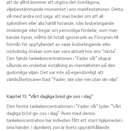
att de alltid kommer att utgöra det överlägsna,
viljebestämmande momentet i ens manifestationer. Detta
vill med andra ord säga. att man beder om att all
själviskhet eller alla härtill hörande, icke livsbetingande
önskningar eller begär om personliga fördelar, som man
kanske hyser, måtte bli totalt ignorerade av Försynen till
förmån för uppfyllandet av varje livsbetingande eller
nödvändig önskan som kan vara aktuell hos ens "nästa".
Den fjärde tankekoncentrationen i "Fader vår" skapar
sålunda en underbar inställning av mentaliteten på den
gudomliga viljan. Det var inte så egendomligt att
världsåterlösaren bad: "Fader, ske icke min utan din vilja".
Kapitel 13
. "Vårt dagliga bröd giv oss i dag"
Den femte tankekoncentrationen i "Fader vår" lyder: "Vårt
dagliga bröd giv oss i dag". Även med denna
tankekoncentration har individen fått ett stort hjälpmedel i
sina händer. I djurrikets zon är livets upprätthållande