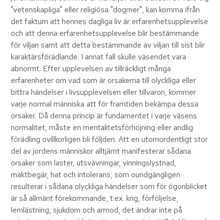
"vetenskapliga" eller religiösa "dogmer", kan komma ifrån
det faktum att hennes dagliga liv är erfarenhetsupplevelse
och att denna erfarenhetsupplevelse blir bestämmande
för viljan samt att detta bestämmande av viljan till sist blir
karaktärsförädlande. I annat fall skulle väsendet vara
abnormt. Efter upplevelsen av tillräckligt många
erfarenheter om vad som är orsakerna till olyckliga eller
bittra händelser i livsupplevelsen eller tillvaron, kommer
varje normal människa att för framtiden bekämpa dessa
orsaker. Då denna princip är fundamentet i varje väsens
normalitet, måste en mentalitetsförhöjning eller andlig
förädling ovillkorligen bli följden. Att en utomordentligt stor
del av jordens människor alltjämt manifesterar sådana
orsaker som laster, utsvävningar, vinningslystnad,
maktbegär, hat och intolerans, som oundgängligen
resulterar i sådana olyckliga händelser som för ögonblicket
är så allmänt förekommande, t.ex. krig, förföljelse,
lemlästning, sjukdom och armod, det ändrar inte på