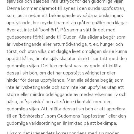
själviska och således inte uttryck för den gudomliga viljan.
Denna kommer däremot till synes i den sunda uppfostran,
som just innebär ett bekämpande av sådana önskningars
uppfyllande, hur mycket barnet än gråter, gnäller och klagar
över att inte bli "bönhört". På samma sätt är det med
gudasonens förhållande till Guden. Alla sådana begär som
är livsbetingande eller naturnödvändiga, t. ex. hunger och
törst, och utan vilka det dagliga livet omöjligen skulle kunna
upprätthållas, är inte själviska utan direkt i kontakt med den
gudomliga viljan. Det kan endast vara av godo att infläta
dessa i sin bön, om det har uppstått svårigheter eller
hinder för deras uppfyllande. Men alla sådana begär, som
inte är livsbetingande och som inte kan uppfyllas utan ett
större eller mindre ödeläggande av medvarelsernas liv och
hälsa, är "själviska" och alltså inte i kontakt med den
gudomliga viljan. Att infläta dessa i sin bön är att appellera
till en "bönhörelse", som Gudomens "uppfostran" eller den
gudomliga världsordningen är inriktad på att bekämpa.
Liksom det i väsendets korrespondens med sin moder