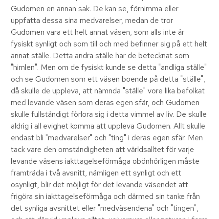
Gudomen en annan sak. De kan se, förnimma eller
uppfatta dessa sina medvarelser, medan de tror
Gudomen vara ett helt annat väsen, som alls inte är
fysiskt synligt och som till och med befinner sig på ett helt
annat ställe. Detta andra ställe har de betecknat som
"himlen". Men om de fysiskt kunde se detta "andliga ställe"
och se Gudomen som ett väsen boende på detta "ställe",
då skulle de uppleva, att nämnda "ställe" vore lika befolkat
med levande väsen som deras egen sfär, och Gudomen
skulle fullständigt förlora sig i detta vimmel av liv. De skulle
aldrig i all evighet komma att uppleva Gudomen. Allt skulle
endast bli "medvarelser" och "ting" i deras egen sfär. Men
tack vare den omständigheten att världsalltet för varje
levande väsens iakttagelseförmåga obönhörligen måste
framträda i två avsnitt, nämligen ett synligt och ett
osynligt, blir det möjligt för det levande väsendet att
frigöra sin iakttagelseförmåga och därmed sin tanke från
det synliga avsnittet eller "medväsendena" och "tingen",