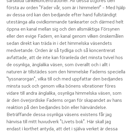
särskilda tankekoncentrationer. Av dessa utgöres den
första av orden "Fader vår, som är i himmelen!" - Med hjälp
av dessa ord kan den bedjande efter hand fullständigt
utestänga alla ovidkommande tankearter och därmed helt
öppna en kanal mellan sig och den allsmäktiga Försynen
eller den evige Fadern, en kanal genom vilken önskemålen
sedan direkt kan träda in i det himmelska väsendets
medvetande. Orden är så tydliga och så koncentrerat
avfattade, att de inte kan föranleda det minsta tvivel hos
de osynliga, änglalika väsen, som överallt och i allt i
naturen är tillstädes som den himmelske Faderns speciella
"lyssnarorgan", vilka till och med uppfattar den bedjandes
minsta suck och genom vilka bönens vibrationer föres
vidare till andra änglalika, osynliga himmelska väsen, som
är den överjordiske Faderns organ för skapandet av hans
reaktion på den bedjandes bön eller hänvändelse.
Beträffande dessa osynliga väsens existens får jag
hänvisa till mitt huvudverk "Livets bok". Här skall jag
endast i korthet antyda, att det i själva verket är dessa