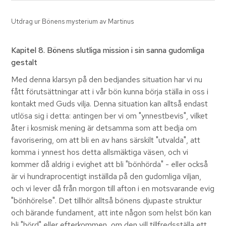
Utdrag ur Bönens mysterium av Martinus
Kapitel 8. Bönens slutliga mission i sin sanna gudomliga
gestalt
Med denna klarsyn på den bedjandes situation har vi nu
fått förutsättningar att i vår bön kunna börja ställa in oss i
kontakt med Guds vilja. Denna situation kan alltså endast
utlösa sig i detta: antingen ber vi om "ynnestbevis", vilket
åter i kosmisk mening är detsamma som att bedja om
favorisering, om att bli en av hans särskilt "utvalda", att
komma i ynnest hos detta allsmäktiga väsen, och vi
kommer då aldrig i evighet att bli "bönhörda" - eller också
är vi hundraprocentigt inställda på den gudomliga viljan,
och vi lever då från morgon till afton i en motsvarande evig
"bönhörelse". Det tillhör alltså bönens djupaste struktur
och bärande fundament, att inte någon som helst bön kan
bli "hörd" eller efterkommen, om den vill tillfredsställa ett