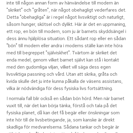
inte till någon annan form av hänvändelse till modern än
"skriket" och "gråten", när något obehagligt vederfares det.
Detta "obehagliga" är i regel något livsviktigt och naturligt,
såsom hunger, skötsel och dylikt. Här är det en uppmaning,
ett rop, en bön till modern, som ju är barnets skyddsängel i
dess ännu hjälplösa situation. Ett sådant rop eller en sådan
"bön" till modern eller andra i moderns ställe kan inte höra
med till begreppet "själviskhet". Tvärtom är skriket det
enda medel, genom vilket barnet självt kan stå i kontakt
med den gudomliga viljan, vilket vill säga dess egen
livsviktiga passning och vård. Utan att skrika, gråta och
kvida skulle det ju inte kunna påkalla de väsens assistans,
vilka är nödvändiga för dess fysiska livs fortsättning.
I normala fall blir också en sådan bön hörd. Men när barnet
vuxit till, när det kan börja tänka, förstå och tala på det
fysiska planet, då kan det få begär eller önskningar som
inte hör till de livsbetingande, ja, som kanske är direkt
skadliga för medvarelserna. Sådana tankar och begär är