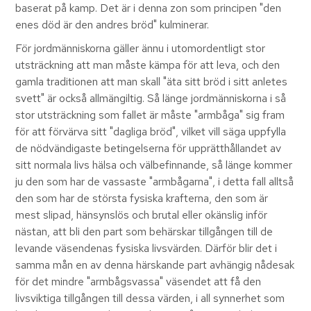
baserat på kamp. Det är i denna zon som principen "den
enes död är den andres bröd" kulminerar.
För jordmänniskorna gäller ännu i utomordentligt stor
utsträckning att man måste kämpa för att leva, och den
gamla traditionen att man skall "äta sitt bröd i sitt anletes
svett" är också allmängiltig. Så länge jordmänniskorna i så
stor utsträckning som fallet är måste "armbåga" sig fram
för att förvärva sitt "dagliga bröd", vilket vill säga uppfylla
de nödvändigaste betingelserna för upprätthållandet av
sitt normala livs hälsa och välbefinnande, så länge kommer
ju den som har de vassaste "armbågarna", i detta fall alltså
den som har de största fysiska krafterna, den som är
mest slipad, hänsynslös och brutal eller okänslig inför
nästan, att bli den part som behärskar tillgången till de
levande väsendenas fysiska livsvärden. Därför blir det i
samma mån en av denna härskande part avhängig nådesak
för det mindre "armbågsvassa" väsendet att få den
livsviktiga tillgången till dessa värden, i all synnerhet som