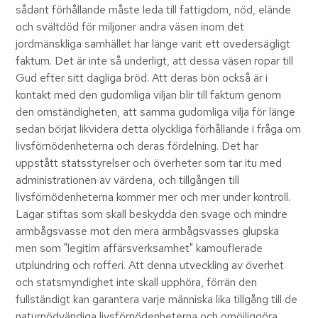
sådant förhållande måste leda till fattigdom, nöd, elände
och svältdöd för miljoner andra väsen inom det
jordmänskliga samhället har länge varit ett ovedersägligt
faktum. Det är inte så underligt, att dessa väsen ropar till
Gud efter sitt dagliga bröd. Att deras bön också är i
kontakt med den gudomliga viljan blir till faktum genom
den omständigheten, att samma gudomliga vilja för länge
sedan börjat likvidera detta olyckliga förhållande i fråga om
livsförnödenheterna och deras fördelning. Det har
uppstått statsstyrelser och överheter som tar itu med
administrationen av värdena, och tillgången till
livsförnödenheterna kommer mer och mer under kontroll.
Lagar stiftas som skall beskydda den svage och mindre
armbågsvasse mot den mera armbågsvasses glupska
men som "legitim affärsverksamhet" kamouflerade
utplundring och rofferi. Att denna utveckling av överhet
och statsmyndighet inte skall upphöra, förrän den
fullständigt kan garantera varje människa lika tillgång till de
naturnödvändiga livsförnödenheterna och omöjliggöra