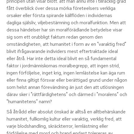
principen utan visar blott. att man ännu inte i tillräcklig grad
fått överblick över dessa mörka företeelsers verkliga
orsaker eller första spirande källflöden i individernas
dagliga själsliv, viljebestämning och moralfunktion. Men att
dessa händelser har sin moralförädlande betydelse visar
sig som ett orubbligt faktum redan genom den
omständigheten, att humanitet i form av en "varaktig fred"
blivit ifrågavarande individers mest eftertraktade ideal
eller åtrå. Har inte detta ideal blivit en så fundamental
faktor i jordmänniskornas moralbegrepp, att ingen strid,
ingen förföljelse, inget krig, ingen lemlästelse kan äga rum
eller finna giltigt försvar eller berättigad grund under någon
som helst annan förevändning än just den att utlösningen
därav sker i "rättfärdighetens" och därmed i "moralens" och
"humanitetens" namn?
Så åtrådd eller absolut önskad är alltså en alltbehärskande
humanitet, fullkomlig kultur eller varaktig, verklig fred, att
varje blodshandling, skräckterror, lemlästning eller
förföljelse med mord och brand endast tolereras av