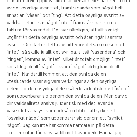
och att därvid uppleva alltet, universum eller naturen i form
av det osynliga avsnittet, framträdande som något helt
annat än "väsen" och "ting". Att detta osynliga avsnitt av
världsalltet inte är något "intet" framstår snart som ett
faktum för väsendet. Det ser nämligen, att allt synligt
utgår från detta osynliga avsnitt och åter ingår i samma
avsnitt. Om därför detta avsnitt vore detsamma som ett
"intet", så skulle ju allt det synliga, alltså "väsendena" och
"tingen", komma av "intet", vilket är totalt omöjligt. "Intet"
kan aldrig bli till "något", liksom "något" aldrig kan bli till
"intet". När därtill kommer, att den synliga delen
uteslutande visar sig vara verkningar av den osynliga
delen, blir den osynliga delen således identisk med "något"
som uppenbarar sig genom den synliga delen. Men därvid
blir världsalltets analys ju identisk med det levande
väsendets analys, som också orubbligt uttrycker ett
"osynligt något" som uppenbarar sig genom ett "synligt
något". Jag kan inte här komma närmare in på detta
problem utan får hänvisa till mitt huvudverk. Här har jag