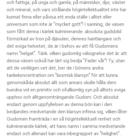
och fattiga, på unga och gamla, på människor, djur, växter
och mineral, och vars strålande högintellektualitet inte har
kunnat finna eller påvisa ett enda ställe i alltet eller
universum som inte är "mycket gott"! I sanning, de väsen
som fått denna i kärlek kulminerande. absoluta gudsbild
förmörkad av tron på djävulen, dennes hantlangare och
det eviga helvetet, de är i behov av att få Gudomens
namn "helgat". Tänk. vilken gudomlig välsignelse det är. att
dessa väsen också har lärt sig bedja "Fader vår"! Ty, utan
att de verkligen vet det, ber de i bönens andra
tankekoncentration om "kosmisk klarsyn" för att kunna
genomskåda absolut allt som annars skulle hålla dem
bundna vid en primitiv och ofullkomlig syn på alltets eviga
upphov och alltgenomträngande Gudom. Och absolut
endast genom uppfyllelsen av denna bön kan i den
bedjandes medvetande den klarsyn infinna sig, vilken låter
Gudomen framträda i en så högintellektuell renhet och
kulminerande kärlek, att hans namn i samma medvetande
endast och allenast kan vara inbegreppet av "helighet".