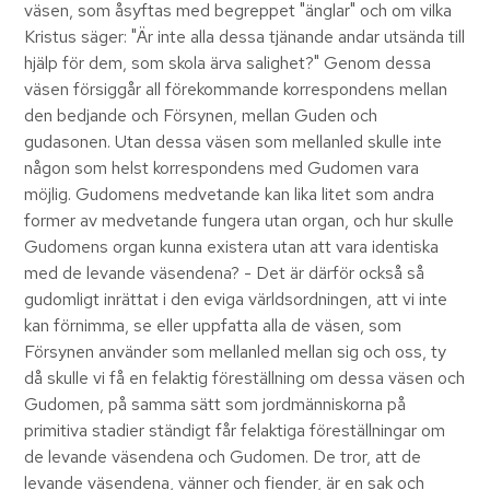
väsen, som åsyftas med begreppet "änglar" och om vilka
Kristus säger: "Är inte alla dessa tjänande andar utsända till
hjälp för dem, som skola ärva salighet?" Genom dessa
väsen försiggår all förekommande korrespondens mellan
den bedjande och Försynen, mellan Guden och
gudasonen. Utan dessa väsen som mellanled skulle inte
någon som helst korrespondens med Gudomen vara
möjlig. Gudomens medvetande kan lika litet som andra
former av medvetande fungera utan organ, och hur skulle
Gudomens organ kunna existera utan att vara identiska
med de levande väsendena? - Det är därför också så
gudomligt inrättat i den eviga världsordningen, att vi inte
kan förnimma, se eller uppfatta alla de väsen, som
Försynen använder som mellanled mellan sig och oss, ty
då skulle vi få en felaktig föreställning om dessa väsen och
Gudomen, på samma sätt som jordmänniskorna på
primitiva stadier ständigt får felaktiga föreställningar om
de levande väsendena och Gudomen. De tror, att de
levande väsendena, vänner och fiender, är en sak och