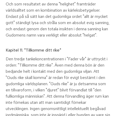
Och som resultatet av denna "helighet" framträder
världsalltet som en kombination av kärleksbetygelser.
Endast på så sätt kan det gudomliga ordet "allt är mycket
gott" ständigt lysa och stråla som en absolut evig sanning,
och endast genom den totala insikten i denna sanning kan
Gudomens namn vara verkligt eller absolut "helgat".
Kapitel 11
. "Tillkomme ditt rike"
Den tredje tankekoncentrationen i "Fader vår" är uttryckt i
orden: "Tillkomme ditt rike". Även med denna bön är den
bedjande helt i kontakt med den gudomliga viljan. Att
"Guds rike skall komma" är redan för evigt bestämt i den
gudomliga världsplanen. "Guds rike" är ju detsamma som
en tillvaroform, i vilken "djuret" blivit förvandlat till "den
fullkomliga människan". Att denna förvandling äger rum kan
inte förnekas utan att man samtidigt förnekar
utvecklingen. Ingen genomsnittligt intellektuellt begåvad
jordmänniska, som inte är insnärjd i eller bunden av vare sig