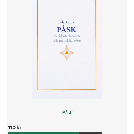
Påsk
110 kr