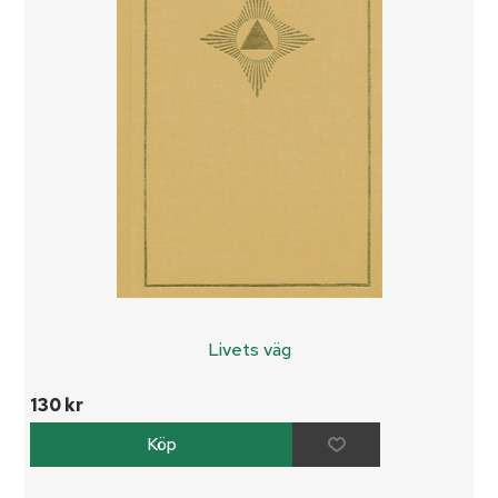
Livets väg
130 kr