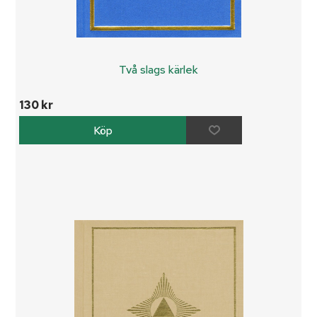
Två slags kärlek
130 kr