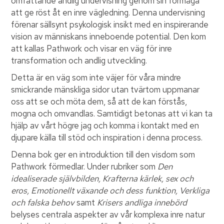
omfattande andlig undervisning genom sin förmåga
att ge röst åt en inre vägledning. Denna undervisning
förenar sällsynt psykologisk insikt med en inspirerande
vision av människans inneboende potential. Den kom
att kallas Pathwork och visar en väg för inre
transformation och andlig utveckling.
Detta är en väg som inte väjer för våra mindre
smickrande mänskliga sidor utan tvärtom uppmanar
oss att se och möta dem, så att de kan förstås,
mogna och omvandlas. Samtidigt betonas att vi kan ta
hjälp av vårt högre jag och komma i kontakt med en
djupare källa till stöd och inspiration i denna process.
Denna bok ger en introduktion till den visdom som
Pathwork förmedlar. Under rubriker som
Den
idealiserade självbilden, Krafterna kärlek, sex och
eros, Emotionellt växande och dess funktion, Verkliga
och falska behov
samt
Krisers andliga innebörd
belyses centrala aspekter av vår komplexa inre natur