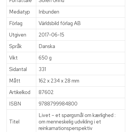
Författare
Sören Grind
Mediatyp
Inbunden
Förlag
Världsbild förlag AB
Utgiven
2017-06-15
Språk
Danska
Vikt
650 g
Sidantal
331
Mått
162 x 234 x 28 mm
Artikelkod
87602
ISBN
9788799984800
Livet – et spørgsmål om kærlighed :
Titel
om menneskelig udvikling i et
reinkarnationsperspektiv