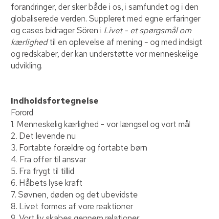
forandringer, der sker både i os, i samfundet og i den
globaliserede verden. Suppleret med egne erfaringer
og cases bidrager Sören i
Livet - et spørgsmål om
kærlighed
til en oplevelse af mening - og med indsigt
og redskaber, der kan understøtte vor menneskelige
udvikling.
Indholdsfortegnelse
Forord
1. Menneskelig kærlighed - vor længsel og vort mål
2. Det levende nu
3. Fortabte forældre og fortabte børn
4. Fra offer til ansvar
5. Fra frygt til tillid
6. Håbets lyse kraft
7. Søvnen, døden og det ubevidste
8. Livet formes af vore reaktioner
9. Vort liv skabes gennem relationer