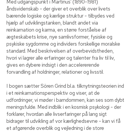
Med udgangspunkt i Martinus' (1890-1981)
åndsvidenskab - der giver et overblik over livets
bærende logiske og kærlige struktur - tilbydes ved
hjælp af udviklingstanken, blandt andet via
reinkarnation og karma, en større forståelse af
ægteskabets krise, nye samlivsformer, fysiske og
psykiske sygdomme og individers forskellige moralske
standard. Med beskrivelsen af overbevidstheden,
hvori vi lagrer alle erfaringer og talenter fra liv til liv,
gives en dybere indsigt i den accelererende
forvandling af holdninger, relationer og livsstil.
I bogen sætter Sören Grind bl.a. tilknytningsteorien ind
i et reinkarnationsperspektiv og viser, at de
udfordringer, vi møder i barndommen, kan ses som dybt
meningsfulde. Med indblik i en kosmisk psykologi - der
forklarer, hvordan alle livserfaringer på lang sigt
bidrager til udvikling af vor kærlighedsevne - kan vi få
et afgørende overblik og vejledning i de store