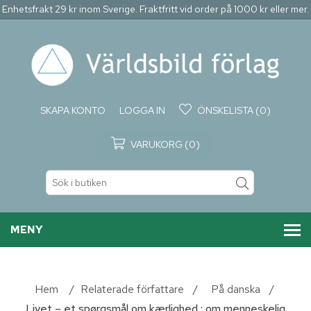
Enhetsfrakt 29 kr inom Sverige. Fraktfritt vid order på 1000 kr eller mer.
SKAPA KONTO
LOGGA IN
ÖNSKELISTA
(0)
VARUKORG
(0)
MENY
Hem
/
Relaterade författare
/
På danska
/
Livet – et spørgsmål om kærlighed : om menneskelig