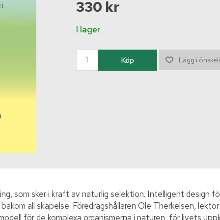
330 kr
I lager
ng, som sker i kraft av naturlig selektion. Intelligent design f
s bakom all skapelse. Föredragshållaren Ole Therkelsen, lektor 
gsmodell för de komplexa organismerna i naturen, för livets 