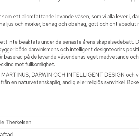
t som ett allomfattande levande väsen, som vi alla lever i, 
erna ljus och mörker, behag och obehag, gott och ont absolut
t sett inte beaktats under de senaste årens skapelsedebatt. 
rbygger både darwinismens och intelligent designteorins posi
 är baserad på de levande väsendenas eget medvetande och
ckling mot fullkomlighet.
 om MARTINUS, DARWIN OCH INTELLIGENT DESIGN och vänder s
ifrån en naturvetenskaplig, andlig eller religiös synvinkel. Bo
le Therkelsen
äftad