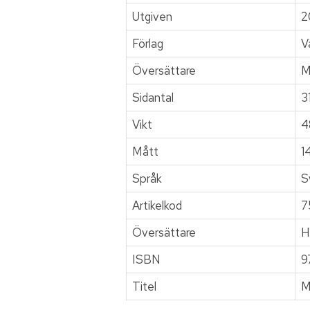
Utgiven
2
Förlag
V
Översättare
M
Sidantal
3
Vikt
4
Mått
1
Språk
S
Artikelkod
7
Översättare
H
ISBN
9
Titel
M