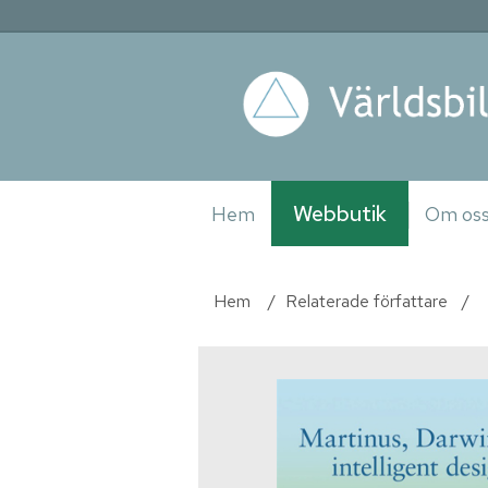
Webbutik
Hem
Om os
Hem
/
Relaterade författare
/