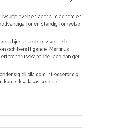
där livsupplevelsen äger rum genom en
 nödvändiga för en ständig förnyelse
Den erbjuder en intressant och
tion och berättigande. Martinus
 erfarenhetsskapande, och han ger
ig till alla som intresserar sig
ken kan också läsas som en