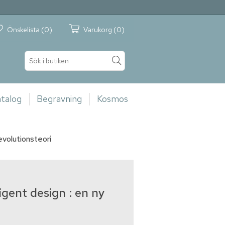
Önskelista
(0)
Varukorg
(0)
talog
Begravning
Kosmos
evolutionsteori
igent design : en ny