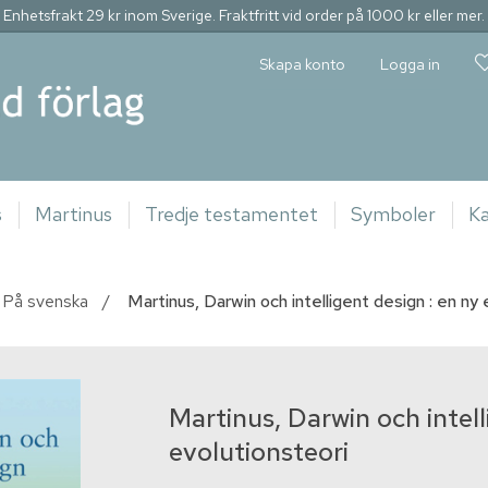
Enhetsfrakt 29 kr inom Sverige. Fraktfritt vid order på 1000 kr eller mer.
Skapa konto
Logga in
s
Martinus
Tredje testamentet
Symboler
Ka
På svenska
/
Martinus, Darwin och intelligent design : en ny 
Martinus, Darwin och intell
evolutionsteori