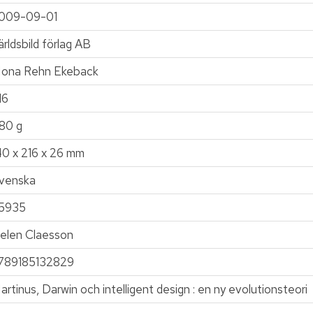
009-09-01
ärldsbild förlag AB
ona Rehn Ekeback
16
80 g
40 x 216 x 26 mm
venska
5935
elen Claesson
789185132829
artinus, Darwin och intelligent design : en ny evolutionsteori