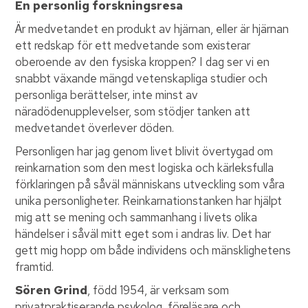
En personlig forskningsresa
Är medvetandet en produkt av hjärnan, eller är hjärnan
ett redskap för ett medvetande som existerar
oberoende av den fysiska kroppen? I dag ser vi en
snabbt växande mängd vetenskapliga studier och
personliga berättelser, inte minst av
näradödenupplevelser, som stödjer tanken att
medvetandet överlever döden.
Personligen har jag genom livet blivit övertygad om
reinkarnation som den mest logiska och kärleksfulla
förklaringen på såväl människans utveckling som våra
unika personligheter. Reinkarnationstanken har hjälpt
mig att se mening och sammanhang i livets olika
händelser i såväl mitt eget som i andras liv. Det har
gett mig hopp om både individens och mänsklighetens
framtid.
Sören Grind
, född 1954, är verksam som
privatpraktiserande psykolog, föreläsare och