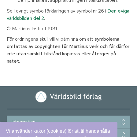
den primära livsuppfattningen i världsstaten.
Se i övrigt symbolförklaringen av symbol nr 26 i
Den eviga
världsbilden del 2
.
© Martinus Institut 1981
För ordningens skull vill vi påminna om att
symbolerna
omfattas av copyrighten för Martinus verk och får därför
inte utan särskilt tillstånd kopieras eller återges på
nätet
.
Information
Vi använder kakor (cookies) för att tillhandahålla
Betala säkert med kort, swish eller faktura