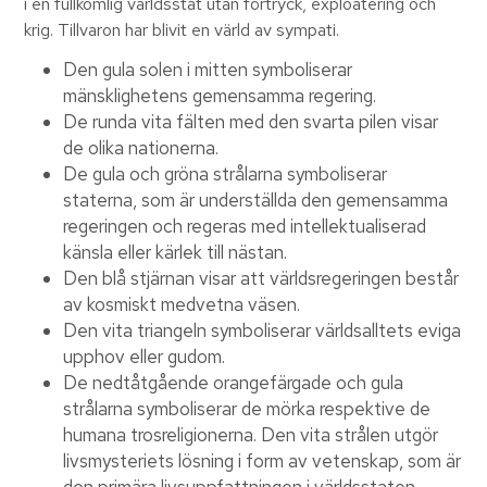
i en fullkomlig världsstat utan förtryck, exploatering och
krig. Tillvaron har blivit en värld av sympati.
Den gula solen i mitten symboliserar
mänsklighetens gemensamma regering.
De runda vita fälten med den svarta pilen visar
de olika nationerna.
De gula och gröna strålarna symboliserar
staterna, som är underställda den gemensamma
regeringen och regeras med intellektualiserad
känsla eller kärlek till nästan.
Den blå stjärnan visar att världsregeringen består
av kosmiskt medvetna väsen.
Den vita triangeln symboliserar världsalltets eviga
upphov eller gudom.
De nedtåtgående orangefärgade och gula
strålarna symboliserar de mörka respektive de
humana trosreligionerna. Den vita strålen utgör
livsmysteriets lösning i form av vetenskap, som är